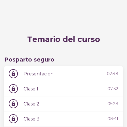
Posparto inmediato
Temario del curso
Posparto seguro
Presentación
02:48
lock
Clase 1
07:32
lock
Clase 2
05:28
lock
Clase 3
08:41
lock