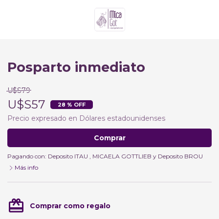
Posparto inmediato
U$S79
U$S57
28 % OFF
Precio expresado en Dólares estadounidenses
Comprar
Pagando con:
Deposito ITAU
,
MICAELA GOTTLIEB
y
Deposito BROU
Más info
card_giftcard
Comprar como regalo