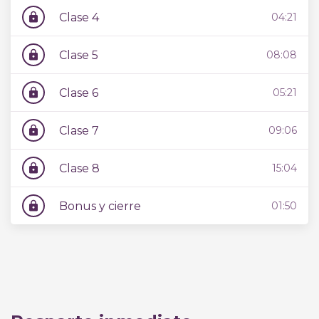
Clase 4
04:21
lock
Clase 5
08:08
lock
Clase 6
05:21
lock
Clase 7
09:06
lock
Clase 8
15:04
lock
Bonus y cierre
01:50
lock